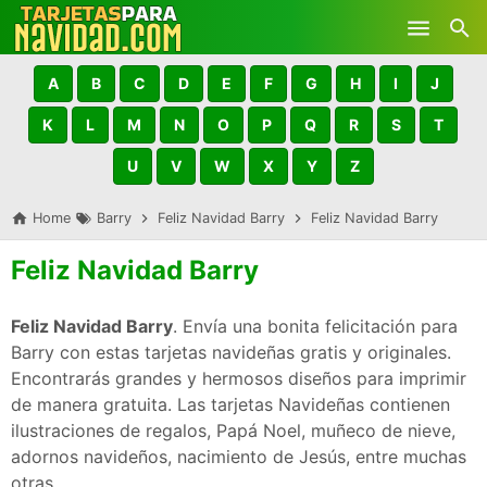
Skip to main content
A
B
C
D
E
F
G
H
I
J
K
L
M
N
O
P
Q
R
S
T
U
V
W
X
Y
Z
Home
Barry
Feliz Navidad Barry
Feliz Navidad Barry
Feliz Navidad Barry
Feliz Navidad Barry
. Envía una bonita felicitación para
Barry con estas tarjetas navideñas gratis y originales.
Encontrarás grandes y hermosos diseños para imprimir
de manera gratuita. Las tarjetas Navideñas contienen
ilustraciones de regalos, Papá Noel, muñeco de nieve,
adornos navideños, nacimiento de Jesús, entre muchas
otras.