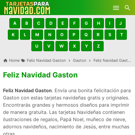
Skip to main content
A
B
C
D
E
F
G
H
I
J
K
L
M
N
O
P
Q
R
S
T
U
V
W
X
Y
Z
Home
Feliz Navidad Gaston
Gaston
Feliz Navidad Gaston
Feliz Navidad Gaston
Feliz Navidad Gaston
. Envía una bonita felicitación para
Gaston con estas tarjetas navideñas gratis y originales.
Encontrarás grandes y hermosos diseños para imprimir
de manera gratuita. Las tarjetas Navideñas contienen
ilustraciones de regalos, Papá Noel, muñeco de nieve,
adornos navideños, nacimiento de Jesús, entre muchas
otras.