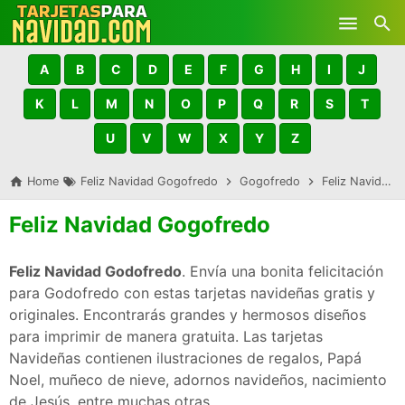
Skip to main content
A
B
C
D
E
F
G
H
I
J
K
L
M
N
O
P
Q
R
S
T
U
V
W
X
Y
Z
Home
Feliz Navidad Gogofredo
Gogofredo
Feliz Navidad Gogofredo
Feliz Navidad Gogofredo
Feliz Navidad Godofredo
. Envía una bonita felicitación
para Godofredo con estas tarjetas navideñas gratis y
originales. Encontrarás grandes y hermosos diseños
para imprimir de manera gratuita. Las tarjetas
Navideñas contienen ilustraciones de regalos, Papá
Noel, muñeco de nieve, adornos navideños, nacimiento
de Jesús, entre muchas otras.