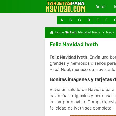
Amor
A
B
C
D
E
F
Home
Feliz Navidad Iveth
Iveth
Feliz Navidad Iveth
Feliz Navidad Iveth
. Envía una bon
grandes y hermosos diseños para i
Papá Noel, muñeco de nieve, ador
Bonitas imágenes y tarjetas d
Envía un saludo de Navidad para 
navideñas originales y hermosas p
enviar por email o ¡Comparte est
felicidad de Iveth sea completa!.