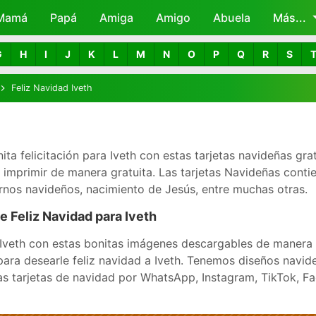
Mamá
Papá
Amiga
Skip to main content
Amigo
Abuela
Más...
G
H
I
J
K
L
M
N
O
P
Q
R
S
Feliz Navidad Iveth
ita felicitación para Iveth con estas tarjetas navideñas gra
mprimir de manera gratuita. Las tarjetas Navideñas contie
nos navideños, nacimiento de Jesús, entre muchas otras.
e Feliz Navidad para Iveth
Iveth con estas bonitas imágenes descargables de manera t
ara desearle feliz navidad a Iveth. Tenemos diseños navide
as tarjetas de navidad por WhatsApp, Instagram, TikTok, F