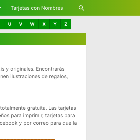
Tarjetas con Nombres
T
U
V
W
X
Y
Z
tis y originales. Encontrarás
nen ilustraciones de regalos,
otalmente gratuita. Las tarjetas
ños para imprimir, tarjetas para
acebook y por correo para que la