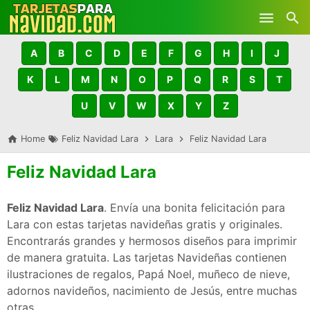
Skip to main content
A
B
C
D
E
F
G
H
I
J
K
L
M
N
O
P
Q
R
S
T
U
V
W
X
Y
Z
Home
Feliz Navidad Lara
Lara
Feliz Navidad Lara
Feliz Navidad Lara
Feliz Navidad Lara
. Envía una bonita felicitación para
Lara con estas tarjetas navideñas gratis y originales.
Encontrarás grandes y hermosos diseños para imprimir
de manera gratuita. Las tarjetas Navideñas contienen
ilustraciones de regalos, Papá Noel, muñeco de nieve,
adornos navideños, nacimiento de Jesús, entre muchas
otras.