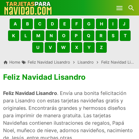
Skip to main content
A
B
C
D
E
F
G
H
I
J
K
L
M
N
O
P
Q
R
S
T
U
V
W
X
Y
Z
Home
Feliz Navidad Lisandro
Lisandro
Feliz Navidad Lisandro
Feliz Navidad Lisandro
Feliz Navidad Lisandro
. Envía una bonita felicitación
para Lisandro con estas tarjetas navideñas gratis y
originales. Encontrarás grandes y hermosos diseños
para imprimir de manera gratuita. Las tarjetas
Navideñas contienen ilustraciones de regalos, Papá
Noel, muñeco de nieve, adornos navideños, nacimiento
de Jesús, entre muchas otras.