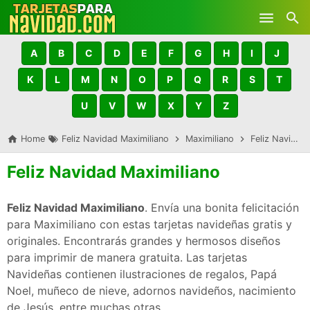
Skip to main content
A
B
C
D
E
F
G
H
I
J
K
L
M
N
O
P
Q
R
S
T
U
V
W
X
Y
Z
Home
Feliz Navidad Maximiliano
Maximiliano
Feliz Navidad Maximiliano
Feliz Navidad Maximiliano
Feliz Navidad Maximiliano
. Envía una bonita felicitación
para Maximiliano con estas tarjetas navideñas gratis y
originales. Encontrarás grandes y hermosos diseños
para imprimir de manera gratuita. Las tarjetas
Navideñas contienen ilustraciones de regalos, Papá
Noel, muñeco de nieve, adornos navideños, nacimiento
de Jesús, entre muchas otras.