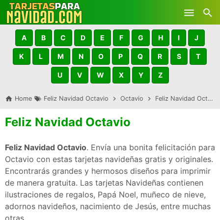
Skip to main content
A
B
C
D
E
F
G
H
I
J
K
L
M
N
O
P
Q
R
S
T
U
V
W
X
Y
Z
Home
Feliz Navidad Octavio
Octavio
Feliz Navidad Octavio
Feliz Navidad Octavio
Feliz Navidad Octavio
. Envía una bonita felicitación para
Octavio con estas tarjetas navideñas gratis y originales.
Encontrarás grandes y hermosos diseños para imprimir
de manera gratuita. Las tarjetas Navideñas contienen
ilustraciones de regalos, Papá Noel, muñeco de nieve,
adornos navideños, nacimiento de Jesús, entre muchas
otras.