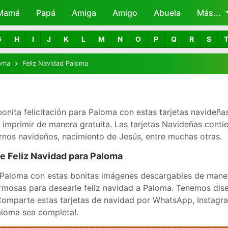
Mamá
Papá
Amiga
Skip to main content
Amigo
Abuela
Más...
G
H
I
J
K
L
M
N
O
P
Q
R
S
oma
Feliz Navidad Paloma
bonita felicitación para Paloma con estas tarjetas navideñas
mprimir de manera gratuita. Las tarjetas Navideñas contie
nos navideños, nacimiento de Jesús, entre muchas otras.
de Feliz Navidad para Paloma
Paloma con estas bonitas imágenes descargables de manera
hermosas para desearle feliz navidad a Paloma. Tenemos dis
 ¡Comparte estas tarjetas de navidad por WhatsApp, Instagr
aloma sea completa!.