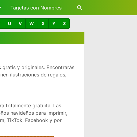
Tarjetas con Nombres
T
U
V
W
X
Y
Z
 gratis y originales. Encontrarás
nen ilustraciones de regalos,
 totalmente gratuita. Las
eños navideños para imprimir,
am, TikTok, Facebook y por