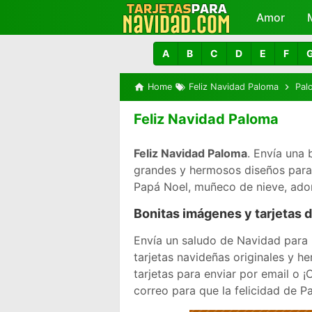
Amor
A
B
C
D
E
F
Home
Feliz Navidad Paloma
Pal
Feliz Navidad Paloma
Feliz Navidad Paloma
. Envía una 
grandes y hermosos diseños para i
Papá Noel, muñeco de nieve, ador
Bonitas imágenes y tarjetas 
Envía un saludo de Navidad para 
tarjetas navideñas originales y 
tarjetas para enviar por email o
correo para que la felicidad de P