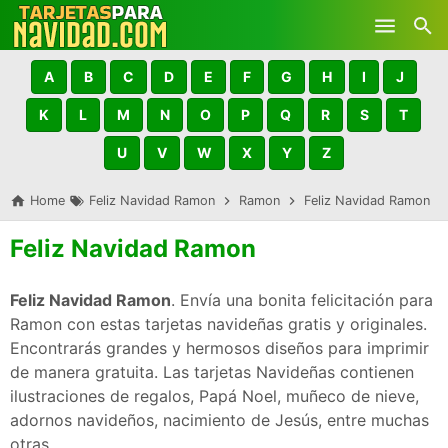
Skip to main content
A
B
C
D
E
F
G
H
I
J
K
L
M
N
O
P
Q
R
S
T
U
V
W
X
Y
Z
Home
Feliz Navidad Ramon
Ramon
Feliz Navidad Ramon
Feliz Navidad Ramon
Feliz Navidad Ramon
. Envía una bonita felicitación para
Ramon con estas tarjetas navideñas gratis y originales.
Encontrarás grandes y hermosos diseños para imprimir
de manera gratuita. Las tarjetas Navideñas contienen
ilustraciones de regalos, Papá Noel, muñeco de nieve,
adornos navideños, nacimiento de Jesús, entre muchas
otras.