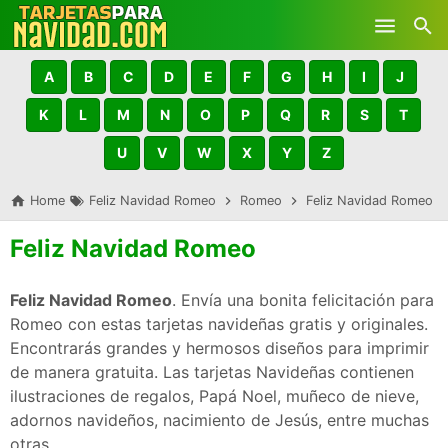
Skip to main content
A
B
C
D
E
F
G
H
I
J
K
L
M
N
O
P
Q
R
S
T
U
V
W
X
Y
Z
Home
Feliz Navidad Romeo
Romeo
Feliz Navidad Romeo
Feliz Navidad Romeo
Feliz Navidad Romeo
. Envía una bonita felicitación para
Romeo con estas tarjetas navideñas gratis y originales.
Encontrarás grandes y hermosos diseños para imprimir
de manera gratuita. Las tarjetas Navideñas contienen
ilustraciones de regalos, Papá Noel, muñeco de nieve,
adornos navideños, nacimiento de Jesús, entre muchas
otras.