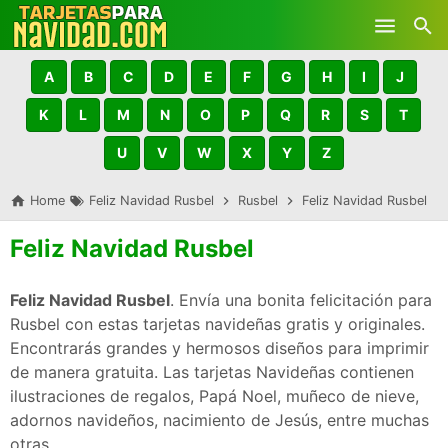
Skip to main content
A
B
C
D
E
F
G
H
I
J
K
L
M
N
O
P
Q
R
S
T
U
V
W
X
Y
Z
Home
Feliz Navidad Rusbel
Rusbel
Feliz Navidad Rusbel
Feliz Navidad Rusbel
Feliz Navidad Rusbel
. Envía una bonita felicitación para
Rusbel con estas tarjetas navideñas gratis y originales.
Encontrarás grandes y hermosos diseños para imprimir
de manera gratuita. Las tarjetas Navideñas contienen
ilustraciones de regalos, Papá Noel, muñeco de nieve,
adornos navideños, nacimiento de Jesús, entre muchas
otras.