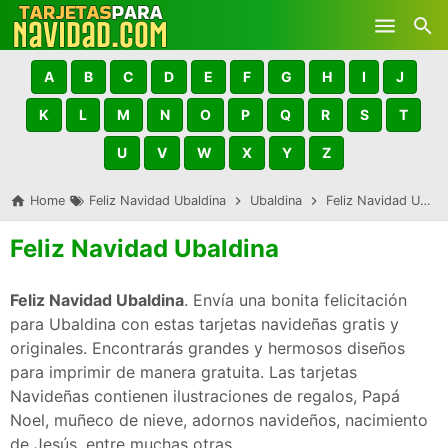
Skip to main content
A
B
C
D
E
F
G
H
I
J
K
L
M
N
O
P
Q
R
S
T
U
V
W
X
Y
Z
Home
Feliz Navidad Ubaldina
Ubaldina
Feliz Navidad Ubaldina
Feliz Navidad Ubaldina
Feliz Navidad Ubaldina
. Envía una bonita felicitación
para Ubaldina con estas tarjetas navideñas gratis y
originales. Encontrarás grandes y hermosos diseños
para imprimir de manera gratuita. Las tarjetas
Navideñas contienen ilustraciones de regalos, Papá
Noel, muñeco de nieve, adornos navideños, nacimiento
de Jesús, entre muchas otras.