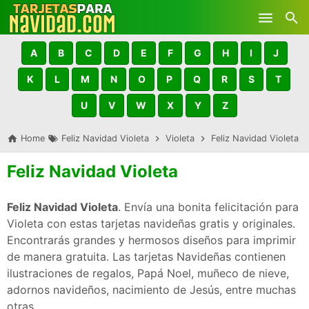
Skip to main content
A
B
C
D
E
F
G
H
I
J
K
L
M
N
O
P
Q
R
S
T
U
V
W
X
Y
Z
Home
Feliz Navidad Violeta
Violeta
Feliz Navidad Violeta
Feliz Navidad Violeta
Feliz Navidad Violeta
. Envía una bonita felicitación para
Violeta con estas tarjetas navideñas gratis y originales.
Encontrarás grandes y hermosos diseños para imprimir
de manera gratuita. Las tarjetas Navideñas contienen
ilustraciones de regalos, Papá Noel, muñeco de nieve,
adornos navideños, nacimiento de Jesús, entre muchas
otras.