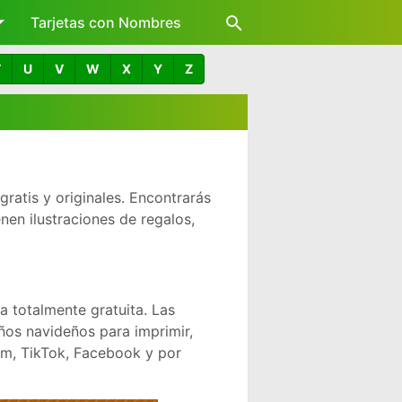
Tarjetas con Nombres
T
U
V
W
X
Y
Z
gratis y originales. Encontrarás
nen ilustraciones de regalos,
 totalmente gratuita. Las
ños navideños para imprimir,
am, TikTok, Facebook y por