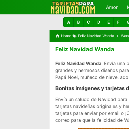
Amor
A
B
C
D
E
F
Home
Feliz Navidad Wanda
Wan
Feliz Navidad Wanda
Feliz Navidad Wanda
. Envía una 
grandes y hermosos diseños para i
Papá Noel, muñeco de nieve, ador
Bonitas imágenes y tarjetas 
Envía un saludo de Navidad para
tarjetas navideñas originales y 
tarjetas para enviar por email o
correo para que la felicidad de 