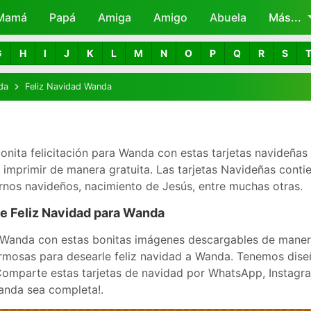
Mamá
Papá
Amiga
Skip to main content
Amigo
Abuela
Más...
G
H
I
J
K
L
M
N
O
P
Q
R
S
da
Feliz Navidad Wanda
bonita felicitación para Wanda con estas tarjetas navideñas 
mprimir de manera gratuita. Las tarjetas Navideñas contie
nos navideños, nacimiento de Jesús, entre muchas otras.
de Feliz Navidad para Wanda
 Wanda con estas bonitas imágenes descargables de manera
hermosas para desearle feliz navidad a Wanda. Tenemos dise
 ¡Comparte estas tarjetas de navidad por WhatsApp, Instagr
Wanda sea completa!.