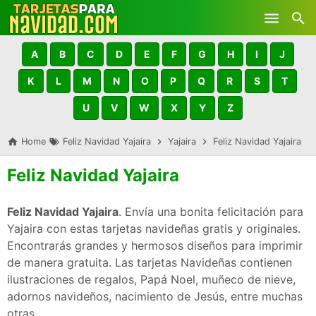
Skip to main content
A
B
C
D
E
F
G
H
I
J
K
L
M
N
O
P
Q
R
S
T
U
V
W
X
Y
Z
Home
Feliz Navidad Yajaira
Yajaira
Feliz Navidad Yajaira
Feliz Navidad Yajaira
Feliz Navidad Yajaira
. Envía una bonita felicitación para
Yajaira con estas tarjetas navideñas gratis y originales.
Encontrarás grandes y hermosos diseños para imprimir
de manera gratuita. Las tarjetas Navideñas contienen
ilustraciones de regalos, Papá Noel, muñeco de nieve,
adornos navideños, nacimiento de Jesús, entre muchas
otras.