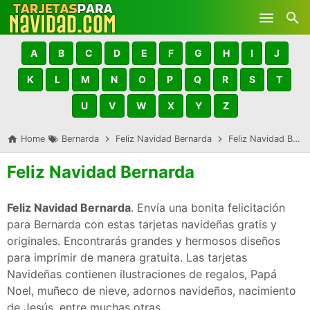
Skip to main content
A
B
C
D
E
F
G
H
I
J
K
L
M
N
O
P
Q
R
S
T
U
V
W
X
Y
Z
Home
Bernarda
Feliz Navidad Bernarda
Feliz Navidad Bernarda
Feliz Navidad Bernarda
Feliz Navidad Bernarda
. Envía una bonita felicitación
para Bernarda con estas tarjetas navideñas gratis y
originales. Encontrarás grandes y hermosos diseños
para imprimir de manera gratuita. Las tarjetas
Navideñas contienen ilustraciones de regalos, Papá
Noel, muñeco de nieve, adornos navideños, nacimiento
de Jesús, entre muchas otras.