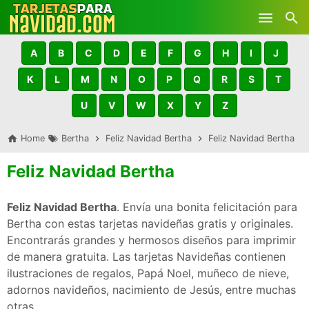
Skip to main content
A
B
C
D
E
F
G
H
I
J
K
L
M
N
O
P
Q
R
S
T
U
V
W
X
Y
Z
Home
Bertha
Feliz Navidad Bertha
Feliz Navidad Bertha
Feliz Navidad Bertha
Feliz Navidad Bertha
. Envía una bonita felicitación para
Bertha con estas tarjetas navideñas gratis y originales.
Encontrarás grandes y hermosos diseños para imprimir
de manera gratuita. Las tarjetas Navideñas contienen
ilustraciones de regalos, Papá Noel, muñeco de nieve,
adornos navideños, nacimiento de Jesús, entre muchas
otras.